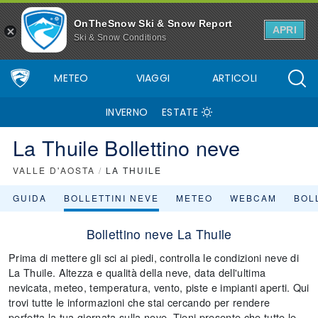
OnTheSnow Ski & Snow Report
APRI
Ski & Snow Conditions
METEO
VIAGGI
ARTICOLI
INVERNO
ESTATE
La Thuile Bollettino neve
VALLE D'AOSTA
/
LA THUILE
GUIDA
BOLLETTINI NEVE
METEO
WEBCAM
BOLL
Bollettino neve La Thuile
Prima di mettere gli sci ai piedi, controlla le condizioni neve di
La Thuile. Altezza e qualità della neve, data dell'ultima
nevicata, meteo, temperatura, vento, piste e impianti aperti. Qui
trovi tutte le informazioni che stai cercando per rendere
perfetta la tua giornata sulla neve. Tieni presente che tutte le