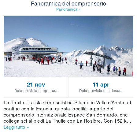
Panoramica del comprensorio
Panoramica
»
21 nov
11 apr
Data prevista di apertura
Data prevista di chiusura
La Thuile - La stazione sciistica Situata in Valle d’Aosta, al
confine con la Francia, questa località fa parte del
comprensorio internazionale Espace San Bernardo, che
collega sci ai piedi La Thuile con La Rosière. Con 152 km
di piste distribuite su 82 tracciati e servite da 38 impianti di
Leggi tutto
»
risalita, l'offerta è ampia e variegata. Le piste si