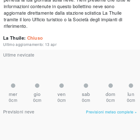
informazioni contenute in questo bollettino neve sono
aggiornate direttamente dalla stazione sciistica La Thuile
tramite il loro Ufficio turistico o la Società degli impianti di
riferimento.
La Thuile
:
Chiuso
Ultimo aggiornamento:
13 apr
Ultime nevicate
mer
gio
ven
sab
dom
lun
0cm
0cm
0cm
0cm
0cm
0cm
Previsioni neve
Previsioni meteo complete
»