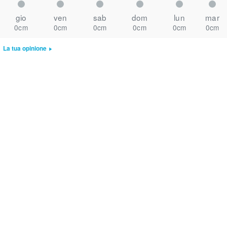
gio
ven
sab
dom
lun
mar
0cm
0cm
0cm
0cm
0cm
0cm
La tua opinione