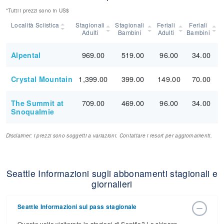
*Tutti i prezzi sono in US$
Località Sciistica
Stagionali
Stagionali
Feriali
Feriali
Adulti
Bambini
Adulti
Bambini
969.00
519.00
96.00
34.00
Alpental
1,399.00
399.00
149.00
70.00
Crystal Mountain
709.00
469.00
96.00
34.00
The Summit at
Snoqualmie
Disclaimer: i prezzi sono soggetti a variazioni. Contattare i resort per aggiornamenti.
Seattle Informazioni sugli abbonamenti stagionali e
giornalieri
Seattle Informazioni sul pass stagionale
Quante volte visiterete le stazioni di Seattle? Lo skipass