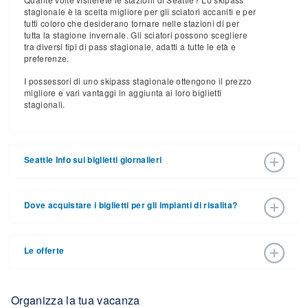
stagionale è la scelta migliore per gli sciatori accaniti e per
tutti coloro che desiderano tornare nelle stazioni di per
tutta la stagione invernale. Gli sciatori possono scegliere
tra diversi tipi di pass stagionale, adatti a tutte le età e
preferenze.
I possessori di uno skipass stagionale ottengono il prezzo
migliore e vari vantaggi in aggiunta ai loro biglietti
stagionali.
Seattle Info sui biglietti giornalieri
Gli skipass giornalieri per la stagione sciistica 2026–2027
variano in base alle date, all'età e al numero di giorni. I
Dove acquistare i biglietti per gli impianti di risalita?
prezzi degli skipass early bird sono solitamente diversi da
quelli della stagione in corso. Anche i prezzi degli skipass
I biglietti per gli impianti di risalita possono essere
per la tarda stagione potrebbero farvi risparmiare.
acquistati online attraverso il sito web del resort o di
Le offerte
persona presso le casse del resort. Per informazioni
dettagliate, chiamare la località in questione.
Acquistare i biglietti in anticipo è il modo migliore per
risparmiare. Si consiglia di consultare la pagina delle
offerte speciali del resort per trovare tutti i tipi di offerte, tra
Organizza la tua vacanza