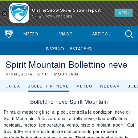
OnTheSnow Ski & Snow Report
APRI
Ski & Snow Conditions
METEO
VIAGGI
ARTICOLI
INVERNO
ESTATE
Spirit Mountain Bollettino neve
MINNESOTA
/
SPIRIT MOUNTAIN
GUIDA
BOLLETTINI NEVE
METEO
WEBCAM
BOLL
Bollettino neve Spirit Mountain
Prima di mettere gli sci ai piedi, controlla le condizioni neve di
Spirit Mountain. Altezza e qualità della neve, data dell'ultima
nevicata, meteo, temperatura, vento, piste e impianti aperti. Qui
trovi tutte le informazioni che stai cercando per rendere
perfetta la tua giornata sulla neve. Tieni presente che tutte le