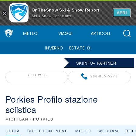
OnTheSnow Ski & Snow Report
APRI
Ski & Snow Conditions
METEO
VIAGGI
ARTICOLI
INVERNO
ESTATE
SKIINFO+ PARTNER
SITO WEB
906-885-5275
Porkies Profilo stazione
sciistica
MICHIGAN
/
PORKIES
GUIDA
BOLLETTINI NEVE
METEO
WEBCAM
BOLL