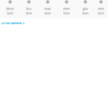
dom
lun
mar
mer
gio
ven
0cm
0cm
0cm
0cm
0cm
0cm
La tua opinione