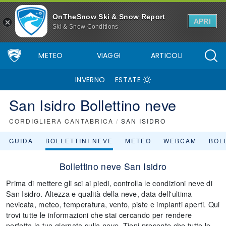
OnTheSnow Ski & Snow Report
APRI
Ski & Snow Conditions
METEO
VIAGGI
ARTICOLI
INVERNO
ESTATE
San Isidro Bollettino neve
CORDIGLIERA CANTABRICA
/
SAN ISIDRO
GUIDA
BOLLETTINI NEVE
METEO
WEBCAM
BOLL
Bollettino neve San Isidro
Prima di mettere gli sci ai piedi, controlla le condizioni neve di
San Isidro. Altezza e qualità della neve, data dell'ultima
nevicata, meteo, temperatura, vento, piste e impianti aperti. Qui
trovi tutte le informazioni che stai cercando per rendere
perfetta la tua giornata sulla neve. Tieni presente che tutte le