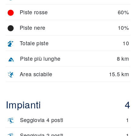
Piste rosse
60%
Piste nere
10%
Totale piste
10
Piste più lunghe
8 km
Area sciabile
15.5 km
Impianti
4
Seggiovia 4 posti
1
Seggiovia 2 posti
1