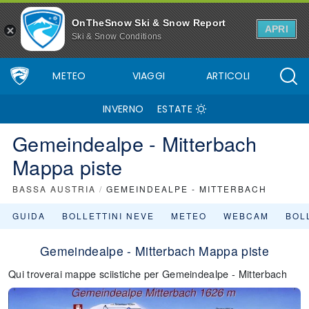
OnTheSnow Ski & Snow Report
APRI
Ski & Snow Conditions
METEO
VIAGGI
ARTICOLI
INVERNO
ESTATE
Gemeindealpe - Mitterbach
Mappa piste
BASSA AUSTRIA
/
GEMEINDEALPE - MITTERBACH
GUIDA
BOLLETTINI NEVE
METEO
WEBCAM
BOLL
Gemeindealpe - Mitterbach Mappa piste
Qui troverai mappe sciistiche per Gemeindealpe - Mitterbach