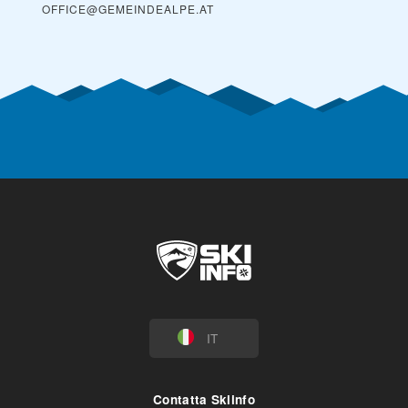
OFFICE@GEMEINDEALPE.AT
IT
Contatta Skiinfo