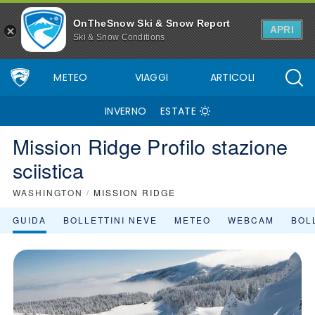
Mission Ridge - Stazione sciistica - Skiinfo
OnTheSnow Ski & Snow Report
APRI
Ski & Snow Conditions
METEO
VIAGGI
ARTICOLI
INVERNO
ESTATE
Mission Ridge Profilo stazione
sciistica
WASHINGTON
/
MISSION RIDGE
GUIDA
BOLLETTINI NEVE
METEO
WEBCAM
BOLL