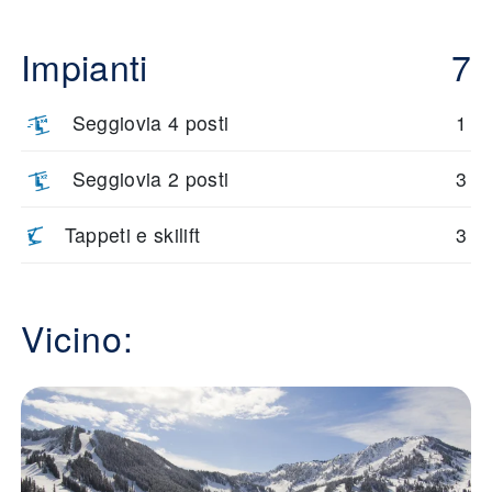
Impianti
7
Seggiovia 4 posti
1
Seggiovia 2 posti
3
Tappeti e skilift
3
Vicino: