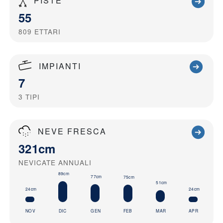
PISTE
55
809
ETTARI
IMPIANTI
7
3
TIPI
NEVE FRESCA
321cm
NEVICATE ANNUALI
89cm
77cm
75cm
51cm
24cm
24cm
NOV
DIC
GEN
FEB
MAR
APR