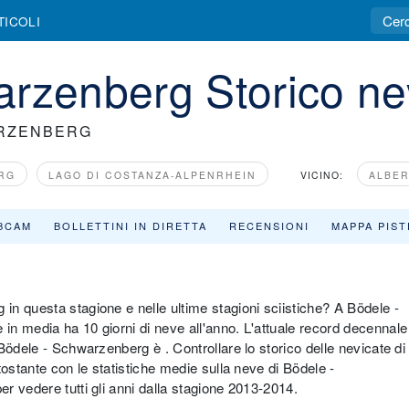
TICOLI
arzenberg Storico n
ARZENBERG
RG
LAGO DI COSTANZA-ALPENRHEIN
VICINO:
ALBE
BCAM
BOLLETTINI IN DIRETTA
RECENSIONI
MAPPA PIST
n questa stagione e nelle ultime stagioni sciistiche? A Bödele -
n media ha 10 giorni di neve all'anno. L'attuale record decennale
Bödele - Schwarzenberg è . Controllare lo storico delle nevicate di
ostante con le statistiche medie sulla neve di Bödele -
 vedere tutti gli anni dalla stagione 2013-2014.