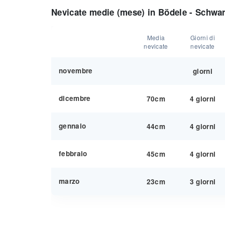
Nevicate medie (mese) in Bödele - Schwa
Media
Giorni di
nevicate
nevicate
novembre
giorni
dicembre
70cm
4 giorni
gennaio
44cm
4 giorni
febbraio
45cm
4 giorni
marzo
23cm
3 giorni