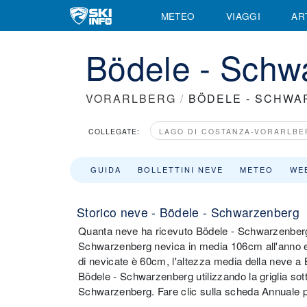
METEO
VIAGGI
AR
Bödele - Schw
VORARLBERG
/
BÖDELE - SCHW
COLLEGATE:
LAGO DI COSTANZA-VORARLBE
GUIDA
BOLLETTINI NEVE
METEO
WE
Storico neve - Bödele - Schwarzenberg
Quanta neve ha ricevuto Bödele - Schwarzenberg i
Schwarzenberg nevica in media 106cm all'anno e i
di nevicate è 60cm, l'altezza media della neve a 
Bödele - Schwarzenberg utilizzando la griglia sott
Schwarzenberg. Fare clic sulla scheda Annuale per