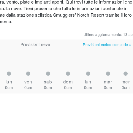
, vento, piste e impianti aperti. Qui trovi tutte le informazioni che
 sulla neve. Tieni presente che tutte le informazioni contenute in
te dalla stazione sciistica Smugglers' Notch Resort tramite il loro
imento.
Ultimo aggiornamento:
13 ap
Previsioni neve
Previsioni meteo complete
»
lun
ven
sab
dom
lun
mar
mer
0cm
0cm
0cm
0cm
0cm
0cm
0cm