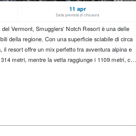
11 apr
Data prevista di chiusura
s del Vermont, Smugglers' Notch Resort è una delle
bili della regione. Con una superficie sciabile di circa
ta, il resort offre un mix perfetto tra avventura alpina e
 314 metri, mentre la vetta raggiunge i 1109 metri, co
 suddivise in modo equilibrato: 17% per principianti,
% per esperti. La pista più lunga misura 4,8 km,
 cima alla base. Smugglers' Notch Resort è rinomato
owpark, aree gioco sulla neve, scuole di sci e
ra è rilassata, ma l’offerta è ampia e ben strutturata,
neve senza complicazioni. Scegliere Smugglers' Notch
orio che unisce paesaggi spettacolari, piste ben