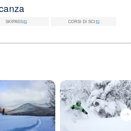
acanza
 sciatore. Che tu venga per una giornata o per un’intera
ente, panorami mozzafiato e un’ottima varietà di
SKIPASS
CORSI DI SCI