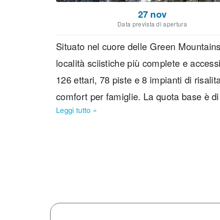
27 nov
Data prevista di apertura
Situato nel cuore delle Green Mountain
località sciistiche più complete e accessi
126 ettari, 78 piste e 8 impianti di risali
comfort per famiglie. La quota base è di
Leggi tutto
»
un dislivello di 796 metri. Le piste sono
51% per intermedi, 27% per avanzati e 5
perfetta per una discesa continua dalla
per la sua attenzione alle famiglie, 6 sn
programmi dedicati ai bambini. L’atmosfe
ideale per chi cerca una vacanza sulla 
Resort significa accedere a un comprens