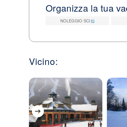
Organizza la tua v
curate e servizi pensati per ogni tipo di
settimana, troverai un ambiente accogli
NOLEGGIO SCI
attività sulla neve.
Vicino: