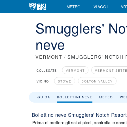
METEO
VIAGGI
AR
Smugglers' Not
neve
VERMONT
/
SMUGGLERS' NOTCH 
COLLEGATE:
VERMONT
VERMONT SETT
VICINO:
STOWE
BOLTON VALLEY
GUIDA
BOLLETTINI NEVE
METEO
WE
Bollettino neve Smugglers' Notch Resort
Prima di mettere gli sci ai piedi, controlla le con