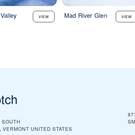
 Valley
Mad River Glen
VIEW
VIEW
tch
87
8 SOUTH
S
, VERMONT
UNITED STATES