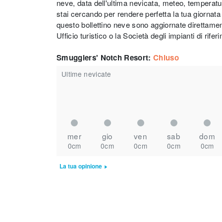
neve, data dell'ultima nevicata, meteo, temperatura
stai cercando per rendere perfetta la tua giornata
questo bollettino neve sono aggiornate direttamen
Ufficio turistico o la Società degli impianti di rifer
Smugglers' Notch Resort
:
Chiuso
Ultime nevicate
mer
gio
ven
sab
dom
0cm
0cm
0cm
0cm
0cm
La tua opinione