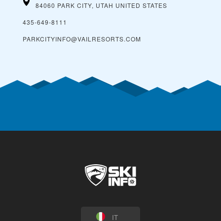
84060 PARK CITY, UTAH
UNITED STATES
435-649-8111
PARKCITYINFO@VAILRESORTS.COM
IT