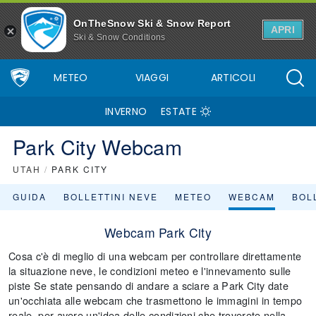
OnTheSnow Ski & Snow Report
APRI
Ski & Snow Conditions
METEO
VIAGGI
ARTICOLI
INVERNO
ESTATE
Park City Webcam
UTAH
/
PARK CITY
GUIDA
BOLLETTINI NEVE
METEO
WEBCAM
BOLL
Webcam Park City
Cosa c'è di meglio di una webcam per controllare direttamente
la situazione neve, le condizioni meteo e l'innevamento sulle
piste Se state pensando di andare a sciare a Park City date
un'occhiata alle webcam che trasmettono le immagini in tempo
reale, per avere un'idea delle condizioni che troverete nella