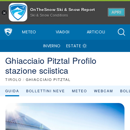
OnTheSnow Ski & Snow Report
APRI
Ski & Snow Conditions
METEO
VIAGGI
ARTICOLI
INVERNO
ESTATE
Ghiacciaio Pitztal Profilo
stazione sciistica
TIROLO
/
GHIACCIAIO PITZTAL
GUIDA
BOLLETTINI NEVE
METEO
WEBCAM
BOLL