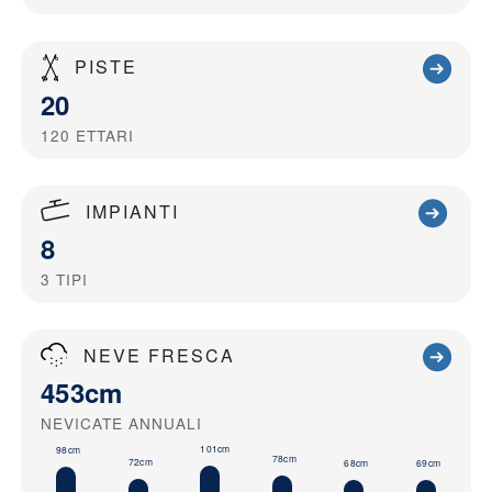
PISTE
20
120
ETTARI
IMPIANTI
8
3
TIPI
NEVE FRESCA
453cm
NEVICATE ANNUALI
101cm
98cm
78cm
72cm
69cm
68cm