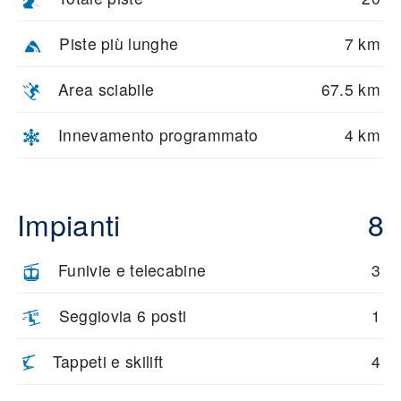
Piste più lunghe
7 km
Area sciabile
67.5 km
Innevamento programmato
4 km
Impianti
8
Funivie e telecabine
3
Seggiovia 6 posti
1
Tappeti e skilift
4