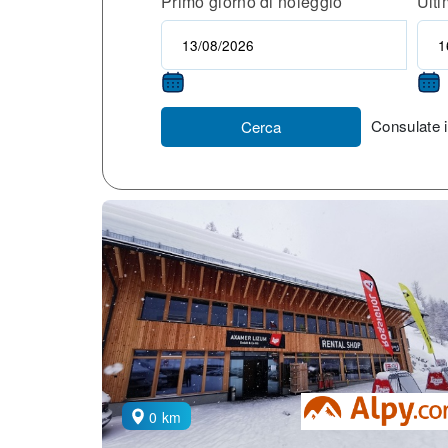
Primo giorno di noleggio
Ulti
Consulate i
Cerca
0 km