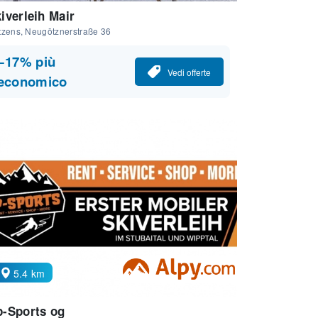
iverleih Mair
tzens, Neugötznerstraße 36
−17% più
Vedi offerte
economico
5.4 km
-Sports og