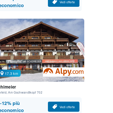
Vedi offerte
economico
17.3 km
chimeier
efeld, Am Gschwandtkopf 702
−12% più
Vedi offerte
economico