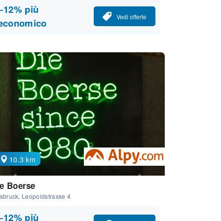
−12% più
Vedi offerte
economico
10.3 km
e Boerse
sbruck, Leopoldstrasse 4
−12% più