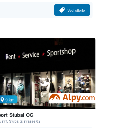
Vedi offerte
9 km
ort Stubai OG
stift, Stubaitalstrasse 62