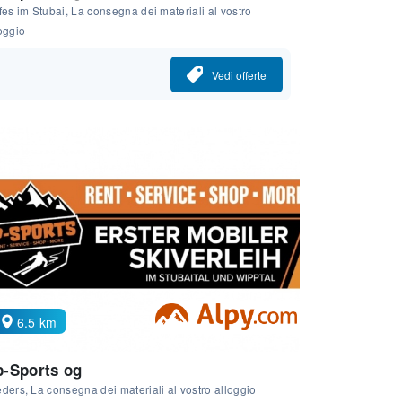
fes im Stubai, La consegna dei materiali al vostro
oggio
Vedi offerte
6.5 km
-Sports og
ders, La consegna dei materiali al vostro alloggio