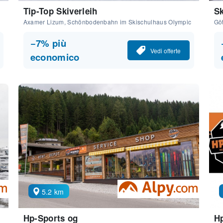
Tip-Top Skiverleih
Sk
Axamer Lizum, Schönbodenbahn im Skischulhaus Olympic
Gö
−7% più
Vedi offerte
economico
5.2 km
Hp-Sports og
Hp