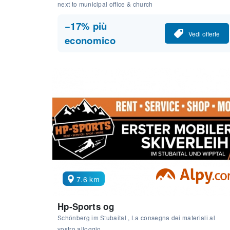
next to municipal office & church
−17% più
Vedi offerte
economico
7.6 km
Hp-Sports og
Schönberg im Stubaital , La consegna dei materiali al
vostro alloggio