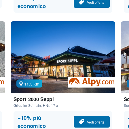
Vedi offerte
economico
11.3 km
Sport 2000 Seppl
S
Gries im Sellrain, HNr. 17 a
Se
−10% più
Vedi offerte
economico