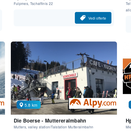
Fulpmes, Tschaffinis 22
Tel
all
Vedi offerte
5.8 km
Die Boerse - Muttereralmbahn
Hp
Mutters, valley station/Talstation Mutteralmbahn
Mie