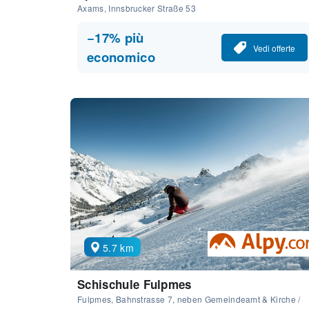
Axams, Innsbrucker Straße 53
−17% più
Vedi offerte
economico
5.7 km
Schischule Fulpmes
Fulpmes, Bahnstrasse 7, neben Gemeindeamt & Kirche /