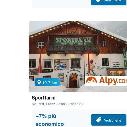
10.7 km
Sportfarm
Neustift, Franz-Senn-Strasse 87
−7% più
Vedi offerte
economico