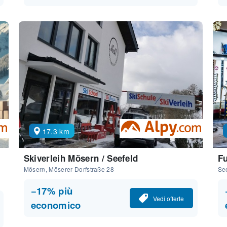
17.3 km
Skiverleih Mösern / Seefeld
Fu
Mösern, Möserer Dorfstraße 28
See
−17% più
Vedi offerte
economico