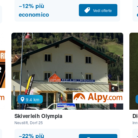
−12% più
Vedi offerte
economico
9.4 km
Skiverleih Olympia
Di
Neustift, Dorf 25
Inn
−22% più