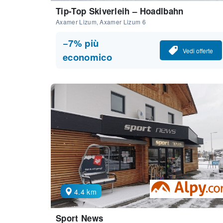
Tip-Top Skiverleih – Hoadlbahn
Axamer Lizum, Axamer Lizum 6
−7% più
Vedi offerte
economico
4.4 km
Sport News