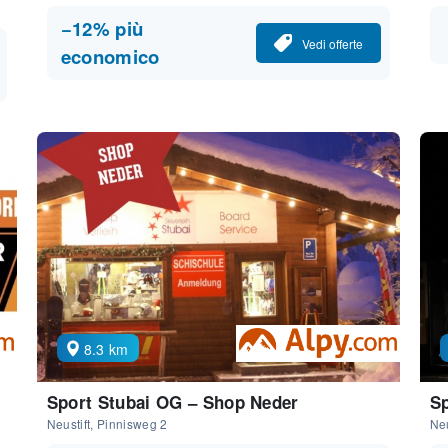
−12% più
Vedi offerte
economico
8.3 km
Sport Stubai OG – Shop Neder
Sp
Neustift, Pinnisweg 2
Neu