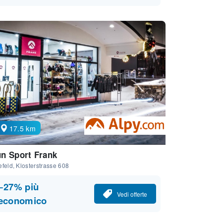
17.5 km
n Sport Frank
feld, Klosterstrasse 608
−27% più
Vedi offerte
economico