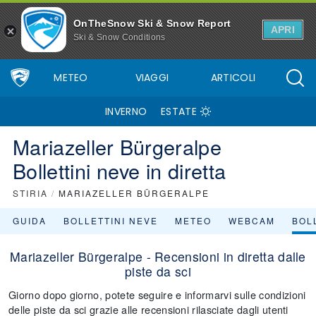
OnTheSnow Ski & Snow Report
APRI
Ski & Snow Conditions
METEO
VIAGGI
ARTICOLI
INVERNO
ESTATE
Mariazeller Bürgeralpe
Bollettini neve in diretta
STIRIA
/
MARIAZELLER BÜRGERALPE
GUIDA
BOLLETTINI NEVE
METEO
WEBCAM
BOLL
Mariazeller Bürgeralpe - Recensioni in diretta dalle
piste da sci
Giorno dopo giorno, potete seguire e informarvi sulle condizioni
delle piste da sci grazie alle recensioni rilasciate dagli utenti