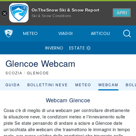
OnTheSnow Ski & Snow Report
APRI
Ski & Snow Conditions
METEO
VIAGGI
ARTICOLI
INVERNO
ESTATE
Glencoe Webcam
SCOZIA
/
GLENCOE
GUIDA
BOLLETTINI NEVE
METEO
WEBCAM
BOLL
Webcam Glencoe
Cosa c'è di meglio di una webcam per controllare direttamente
la situazione neve, le condizioni meteo e l'innevamento sulle
piste Se state pensando di andare a sciare a Glencoe date
un'occhiata alle webcam che trasmettono le immagini in tempo
reale, per avere un'idea delle condizioni che troverete nella