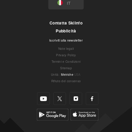
IT
Contatta Skiinfo
Pubblicità
Iscriviti alla newsletter
Note legali
Privacy Policy
Termini e Condizioni
Sitemap
Unità
:
Metriche
USA
Rifiuto del consenso