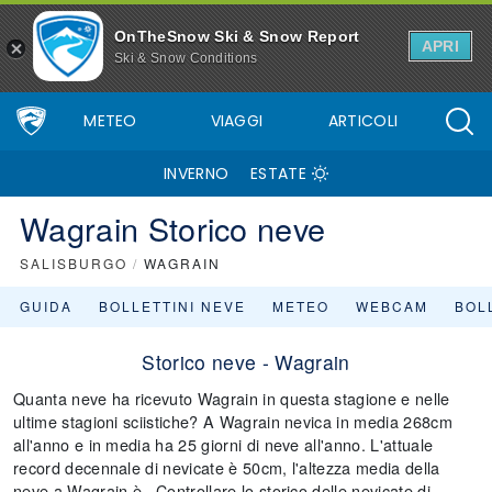
OnTheSnow Ski & Snow Report
APRI
Ski & Snow Conditions
METEO
VIAGGI
ARTICOLI
INVERNO
ESTATE
Wagrain Storico neve
SALISBURGO
/
WAGRAIN
GUIDA
BOLLETTINI NEVE
METEO
WEBCAM
BOLL
Storico neve - Wagrain
Quanta neve ha ricevuto Wagrain in questa stagione e nelle
ultime stagioni sciistiche? A Wagrain nevica in media 268cm
all'anno e in media ha 25 giorni di neve all'anno. L'attuale
record decennale di nevicate è 50cm, l'altezza media della
neve a Wagrain è . Controllare lo storico delle nevicate di