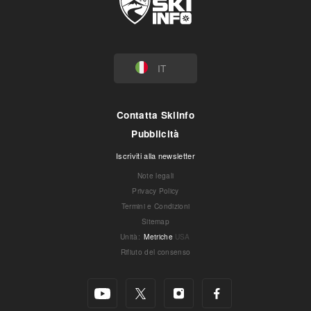
IT
Contatta Skiinfo
Pubblicità
Iscriviti alla newsletter
Note legali
Privacy Policy
Termini e Condizioni
Sitemap
Unità
:
Metriche
USA
Rifiuto del consenso