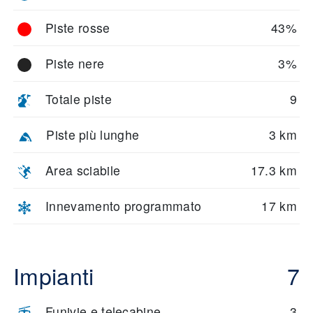
Piste rosse
43%
Piste nere
3%
Totale piste
9
Piste più lunghe
3 km
Area sciabile
17.3 km
Innevamento programmato
17 km
Impianti
7
Funivie e telecabine
3