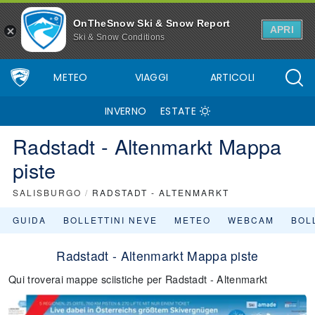
OnTheSnow Ski & Snow Report
APRI
Ski & Snow Conditions
METEO
VIAGGI
ARTICOLI
INVERNO
ESTATE
Radstadt - Altenmarkt Mappa
piste
SALISBURGO
/
RADSTADT - ALTENMARKT
GUIDA
BOLLETTINI NEVE
METEO
WEBCAM
BOLL
Radstadt - Altenmarkt Mappa piste
Qui troverai mappe sciistiche per Radstadt - Altenmarkt