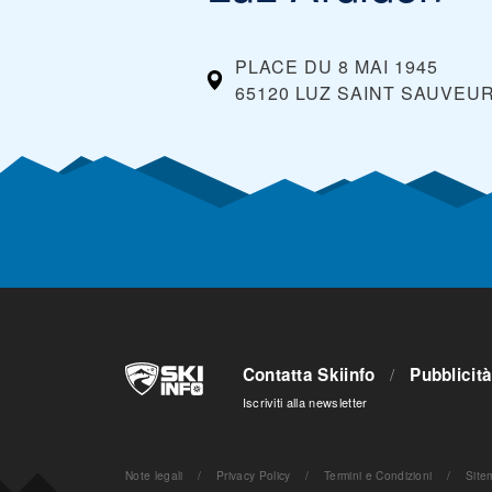
PLACE DU 8 MAI 1945
65120 LUZ SAINT SAUVEU
Contatta Skiinfo
/
Pubblicit
Iscriviti alla newsletter
Note legali
/
Privacy Policy
/
Termini e Condizioni
/
Site