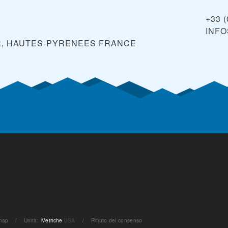
+33 (
INF
R, HAUTES-PYRENEES
FRANCE
à
map
/
Unità
:
Metriche
USA
/
Rifiuto del consenso