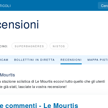
TICOLI
censioni
CINO:
SUPERBAGNÈRES
NISTOS
BCAM
BOLLETTINI IN DIRETTA
RECENSIONI
MAPPA PIST
 Mourtis
tazione sciistica di Le Mourtis eccovi tutto quello che gli utenti
e già stati, lasciate la vostra recensione!
 e commenti - Le Mourtis