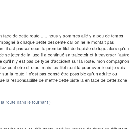
 face de cette route ..... nous y sommes allé y a peu de temps
ompagné à chaque petite descente car on ne le montait pas
 il est passer sous le premier filet de la.piste de luge alors qu'on
 de se jeter de la luge il a continué sa trajectoir et à traverser l'autr
 ce qu'il n'y est pas ce type d'accident sur la route, mon compagno
llez peut être dire oui mais les filet sont là pour avertir oui je suis
sur la route il n'est pas censé être possible qu'un adulte ou
que la responsabilité de mettre cette piste la en face de cette zone
 la route dans le tournant )
 superbe pour les débutants. parking proche du domaine débutant