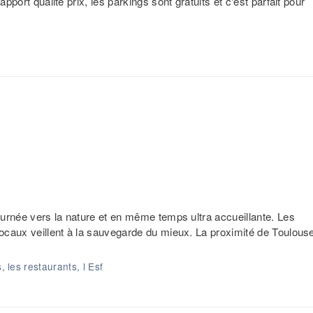
pport qualité prix, les parkings sont gratuits et c'est parfait pour
tournée vers la nature et en même temps ultra accueillante. Les
 locaux veillent à la sauvegarde du mieux. La proximité de Toulous
, les restaurants, l Esf