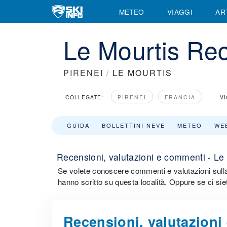
METEO
VIAGGI
AR
Le Mourtis Re
PIRENEI
/
LE MOURTIS
COLLEGATE:
PIRENEI
FRANCIA
VI
GUIDA
BOLLETTINI NEVE
METEO
WE
Recensioni, valutazioni e commenti - Le
Se volete conoscere commenti e valutazioni sulla s
hanno scritto su questa località. Oppure se ci siet
Recensioni, valutazioni