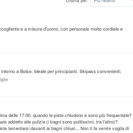
Ordina per:
Più recenti
accogliente e a misura d'uomo, con personale molto cordiale e
 intorno a Boise. Ideale per principianti. Skipass convenienti.
iglie
rima delle 17:00, quando le piste chiudono e sono più frequentate?
e addetto alle pulizie (i bagni sono pulitissimi, tra l'altro)?
e lamentarsi davanti ai bagni chiusi... Non ti fa venire voglia di