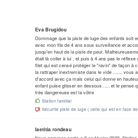
Eva Brugidou
Dommage que la piste de luge des enfants soit en
avec mon fils de 4 ans sous surveillance et acc
jusqu'en haut de la piste de peur. Malheureusement
était là coller à lui , et puis à 4 ans pas le réflexe
filet qui est censé protéger le "ravin" de façon à
la rattraper inextremiste dans le vide ....... vous a
d'accord avec ça mais celui qui donne en hauteur 
enfant puise glisser en dessous ..... et le pense 
très dangereuse est la vôtre
Station familial
Sécurité piste de luge ( celle qui est en face de
laetitia rondeau
Nous sommes partis a 6 en février 2023. Station