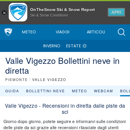
OnTheSnow Ski & Snow Report
APRI
Ski & Snow Conditions
METEO
VIAGGI
ARTICOLI
INVERNO
ESTATE
Valle Vigezzo Bollettini neve in
diretta
PIEMONTE
/
VALLE VIGEZZO
GUIDA
BOLLETTINI NEVE
METEO
WEBCAM
BOLL
Valle Vigezzo - Recensioni in diretta dalle piste da
sci
Giorno dopo giorno, potete seguire e informarvi sulle condizioni
delle piste da sci grazie alle recensioni rilasciate dagli utenti