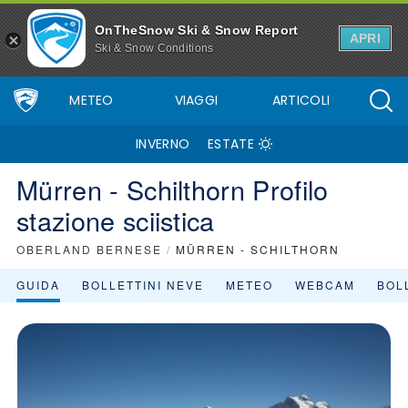
OnTheSnow Ski & Snow Report
APRI
Ski & Snow Conditions
METEO
VIAGGI
ARTICOLI
INVERNO
ESTATE
Mürren - Schilthorn Profilo
stazione sciistica
OBERLAND BERNESE
/
MÜRREN - SCHILTHORN
GUIDA
BOLLETTINI NEVE
METEO
WEBCAM
BOLL