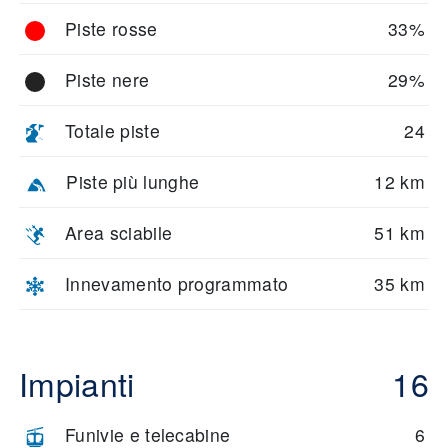
Piste rosse
33%
Piste nere
29%
Totale piste
24
Piste più lunghe
12 km
Area sciabile
51 km
Innevamento programmato
35 km
Impianti
16
Funivie e telecabine
6