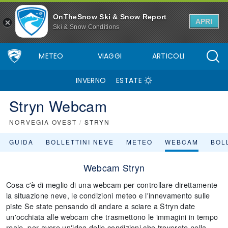
OnTheSnow Ski & Snow Report
APRI
Ski & Snow Conditions
METEO
VIAGGI
ARTICOLI
INVERNO
ESTATE
Stryn Webcam
NORVEGIA OVEST
/
STRYN
GUIDA
BOLLETTINI NEVE
METEO
WEBCAM
BOLL
Webcam Stryn
Cosa c'è di meglio di una webcam per controllare direttamente
la situazione neve, le condizioni meteo e l'innevamento sulle
piste Se state pensando di andare a sciare a Stryn date
un'occhiata alle webcam che trasmettono le immagini in tempo
reale, per avere un'idea delle condizioni che troverete nella