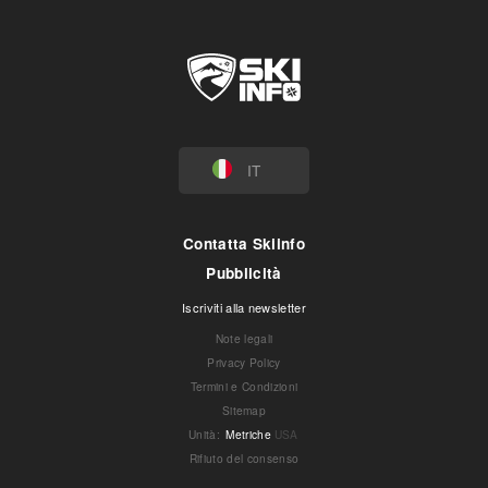
IT
Contatta Skiinfo
Pubblicità
Iscriviti alla newsletter
Note legali
Privacy Policy
Termini e Condizioni
Sitemap
Unità
:
Metriche
USA
Rifiuto del consenso