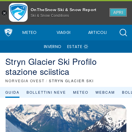
OnTheSnow Ski & Snow Report
APRI
Ski & Snow Conditions
METEO
VIAGGI
ARTICOLI
INVERNO
ESTATE
Stryn Glacier Ski Profilo
stazione sciistica
NORVEGIA OVEST
/
STRYN GLACIER SKI
GUIDA
BOLLETTINI NEVE
METEO
WEBCAM
BOLL