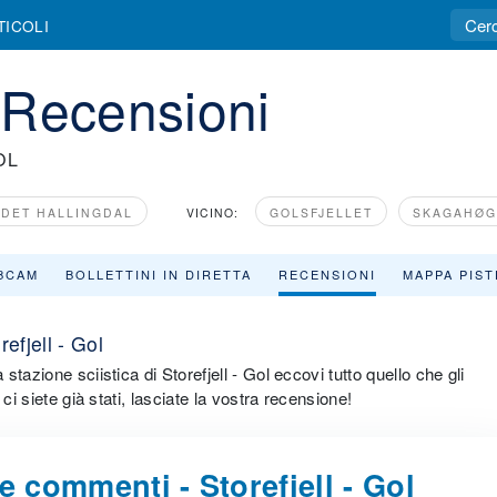
TICOLI
l Recensioni
OL
NDET HALLINGDAL
VICINO:
GOLSFJELLET
SKAGAHØG
BCAM
BOLLETTINI IN DIRETTA
RECENSIONI
MAPPA PIST
efjell - Gol
azione sciistica di Storefjell - Gol eccovi tutto quello che gli
ci siete già stati, lasciate la vostra recensione!
e commenti - Storefjell - Gol