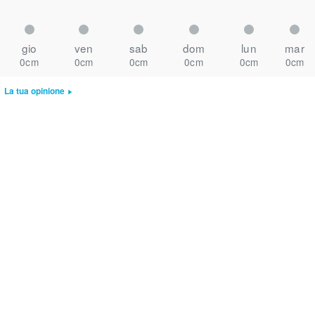
gio
ven
sab
dom
lun
mar
0cm
0cm
0cm
0cm
0cm
0cm
La tua opinione