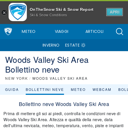
OnTheSnow Ski & Snow Report
APRI
Ski & Snow Conditions
METEO
VIAGGI
ARTICOLI
INVERNO
ESTATE
Woods Valley Ski Area
Bollettino neve
NEW YORK
/
WOODS VALLEY SKI AREA
GUIDA
BOLLETTINI NEVE
METEO
WEBCAM
BOLL
Bollettino neve Woods Valley Ski Area
Prima di mettere gli sci ai piedi, controlla le condizioni neve di
Woods Valley Ski Area. Altezza e qualità della neve, data
dell'ultima nevicata, meteo, temperatura, vento, piste e impianti