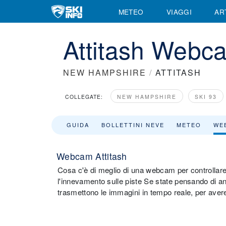
METEO
VIAGGI
AR
Attitash Webc
NEW HAMPSHIRE
/
ATTITASH
COLLEGATE:
NEW HAMPSHIRE
SKI 93
GUIDA
BOLLETTINI NEVE
METEO
WE
Webcam Attitash
Cosa c'è di meglio di una webcam per controllare
l'innevamento sulle piste Se state pensando di a
trasmettono le immagini in tempo reale, per avere 