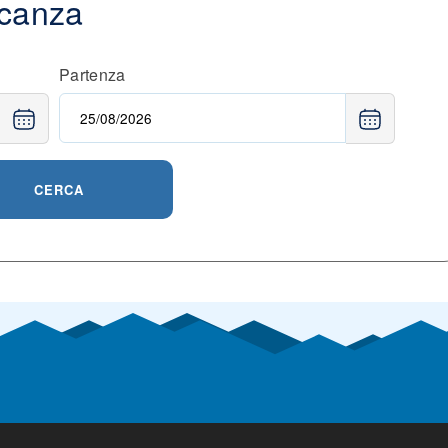
acanza
Partenza
CERCA