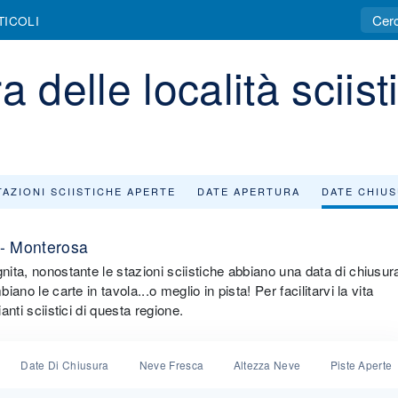
TICOLI
 delle località sciist
TAZIONI SCIISTICHE APERTE
DATE APERTURA
DATE CHIU
e - Monterosa
nita, nonostante le stazioni sciistiche abbiano una data di chiusur
ano le carte in tavola...o meglio in pista! Per facilitarvi la vita
anti sciistici di questa regione.
Date Di Chiusura
Neve Fresca
Altezza Neve
Piste Aperte