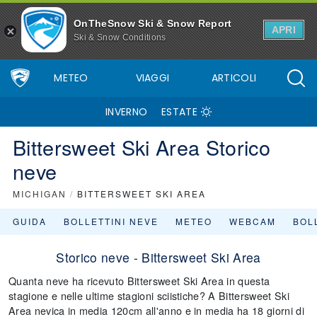
OnTheSnow Ski & Snow Report
APRI
Ski & Snow Conditions
METEO
VIAGGI
ARTICOLI
INVERNO
ESTATE
Bittersweet Ski Area Storico
neve
MICHIGAN
/
BITTERSWEET SKI AREA
GUIDA
BOLLETTINI NEVE
METEO
WEBCAM
BOLL
Storico neve - Bittersweet Ski Area
Quanta neve ha ricevuto Bittersweet Ski Area in questa
stagione e nelle ultime stagioni sciistiche? A Bittersweet Ski
Area nevica in media 120cm all'anno e in media ha 18 giorni di