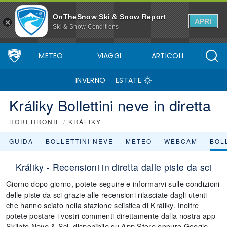
OnTheSnow Ski & Snow Report
APRI
Ski & Snow Conditions
METEO
VIAGGI
ARTICOLI
INVERNO
ESTATE
Králiky Bollettini neve in diretta
HOREHRONIE
/
KRÁLIKY
GUIDA
BOLLETTINI NEVE
METEO
WEBCAM
BOLL
Králiky - Recensioni in diretta dalle piste da sci
Giorno dopo giorno, potete seguire e informarvi sulle condizioni
delle piste da sci grazie alle recensioni rilasciate dagli utenti
che hanno sciato nella stazione sciistica di Králiky. Inoltre
potete postare i vostri commenti direttamente dalla nostra app
Skiinfo Neve & Sci, disponibile su App Store oppure Google