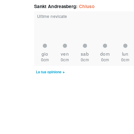
Sankt Andreasberg
:
Chiuso
Ultime nevicate
gio
ven
sab
dom
lun
0cm
0cm
0cm
0cm
0cm
La tua opinione