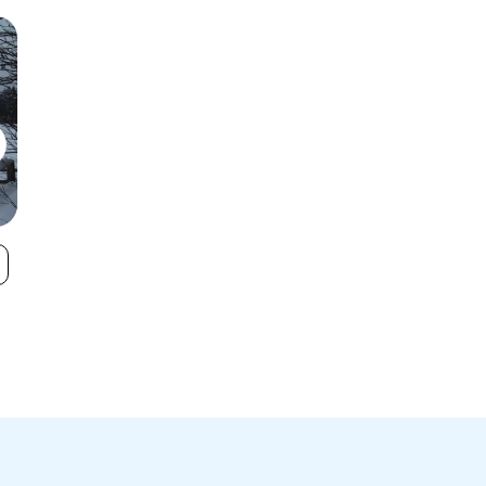
Ski Alpinum
Bocksberg
VIEW
Schulenberg