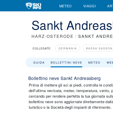
METEO
VIAGGI
AR
Sankt Andreasb
HARZ-OSTERODE
/
SANKT ANDR
COLLEGATE:
GERMANIA
BASSA SASSON
GUIDA
BOLLETTINI NEVE
METEO
WE
Bollettino neve Sankt Andreasberg
Prima di mettere gli sci ai piedi, controlla le con
dell'ultima nevicata, meteo, temperatura, vento, pi
cercando per rendere perfetta la tua giornata sull
bollettino neve sono aggiornate direttamente dalla
turistico o la Società degli impianti di riferimento.