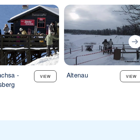
chsa -
Altenau
VIEW
VIEW
sberg