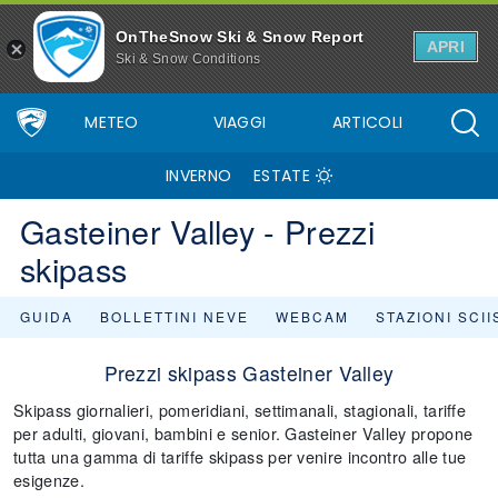
OnTheSnow Ski & Snow Report
APRI
Ski & Snow Conditions
METEO
VIAGGI
ARTICOLI
INVERNO
ESTATE
Gasteiner Valley - Prezzi
skipass
GUIDA
BOLLETTINI NEVE
WEBCAM
STAZIONI SCI
Prezzi skipass Gasteiner Valley
Skipass giornalieri, pomeridiani, settimanali, stagionali, tariffe
per adulti, giovani, bambini e senior. Gasteiner Valley propone
tutta una gamma di tariffe skipass per venire incontro alle tue
esigenze.