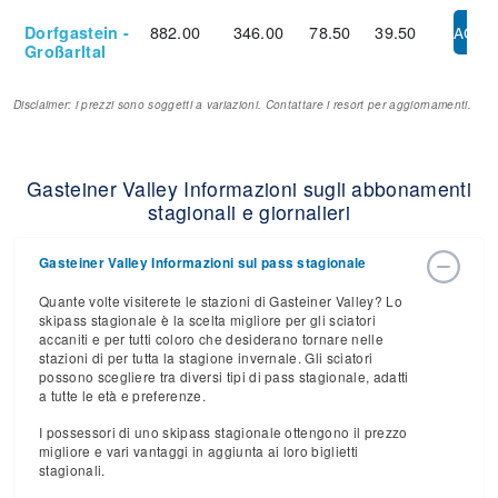
882.00
346.00
78.50
39.50
Dorfgastein -
ACQU
Großarltal
Disclaimer: i prezzi sono soggetti a variazioni. Contattare i resort per aggiornamenti.
Gasteiner Valley Informazioni sugli abbonamenti
stagionali e giornalieri
Gasteiner Valley Informazioni sul pass stagionale
Quante volte visiterete le stazioni di Gasteiner Valley? Lo
skipass stagionale è la scelta migliore per gli sciatori
accaniti e per tutti coloro che desiderano tornare nelle
stazioni di per tutta la stagione invernale. Gli sciatori
possono scegliere tra diversi tipi di pass stagionale, adatti
a tutte le età e preferenze.
I possessori di uno skipass stagionale ottengono il prezzo
migliore e vari vantaggi in aggiunta ai loro biglietti
stagionali.