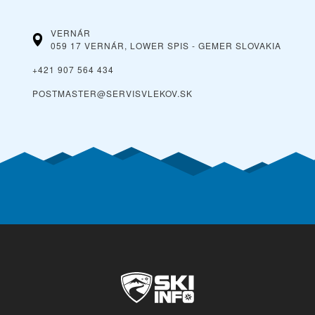
VERNÁR
059 17 VERNÁR, LOWER SPIS - GEMER
SLOVAKIA
+421 907 564 434
POSTMASTER@SERVISVLEKOV.SK