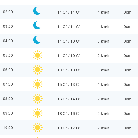
02:00
11 C°
/
11 C°
1 km/h
0cm
03:00
11 C°
/
11 C°
1 km/h
0cm
04:00
11 C°
/
10 C°
0 km/h
0cm
05:00
11 C°
/
10 C°
0 km/h
0cm
06:00
13 C°
/
10 C°
0 km/h
0cm
07:00
15 C°
/
13 C°
1 km/h
0cm
08:00
16 C°
/
14 C°
2 km/h
0cm
09:00
18 C°
/
16 C°
2 km/h
0cm
10:00
19 C°
/
17 C°
2 km/h
0cm