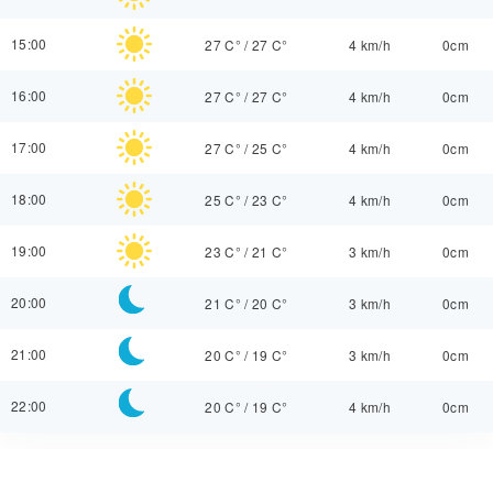
15:00
27 C°
/
27 C°
4 km/h
0cm
16:00
27 C°
/
27 C°
4 km/h
0cm
17:00
27 C°
/
25 C°
4 km/h
0cm
18:00
25 C°
/
23 C°
4 km/h
0cm
19:00
23 C°
/
21 C°
3 km/h
0cm
20:00
21 C°
/
20 C°
3 km/h
0cm
21:00
20 C°
/
19 C°
3 km/h
0cm
22:00
20 C°
/
19 C°
4 km/h
0cm