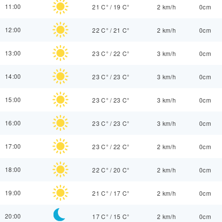
11:00
21 C°
/
19 C°
2 km/h
0cm
12:00
22 C°
/
21 C°
2 km/h
0cm
13:00
23 C°
/
22 C°
3 km/h
0cm
14:00
23 C°
/
23 C°
3 km/h
0cm
15:00
23 C°
/
23 C°
3 km/h
0cm
16:00
23 C°
/
23 C°
3 km/h
0cm
17:00
23 C°
/
22 C°
2 km/h
0cm
18:00
22 C°
/
20 C°
2 km/h
0cm
19:00
21 C°
/
17 C°
2 km/h
0cm
20:00
17 C°
/
15 C°
2 km/h
0cm