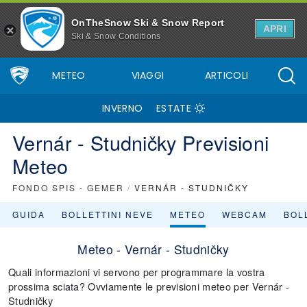
OnTheSnow Ski & Snow Report
APRI
Ski & Snow Conditions
METEO
VIAGGI
ARTICOLI
INVERNO
ESTATE
Vernár - Studničky Previsioni
Meteo
FONDO SPIS - GEMER
/
VERNÁR - STUDNIČKY
GUIDA
BOLLETTINI NEVE
METEO
WEBCAM
BOLL
Meteo - Vernár - Studničky
Quali informazioni vi servono per programmare la vostra
prossima sciata? Ovviamente le previsioni meteo per Vernár -
Studničky