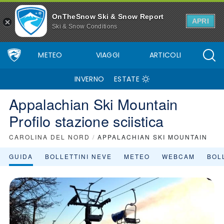
OnTheSnow Ski & Snow Report
APRI
Ski & Snow Conditions
METEO
VIAGGI
ARTICOLI
INVERNO
ESTATE
Appalachian Ski Mountain
Profilo stazione sciistica
CAROLINA DEL NORD
/
APPALACHIAN SKI MOUNTAIN
GUIDA
BOLLETTINI NEVE
METEO
WEBCAM
BOLL