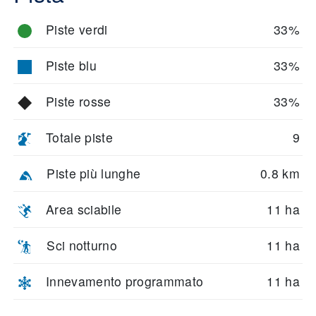
Piste verdi
33%
Piste blu
33%
Piste rosse
33%
Totale piste
9
Piste più lunghe
0.8 km
Area sciabile
11 ha
Sci notturno
11 ha
Innevamento programmato
11 ha