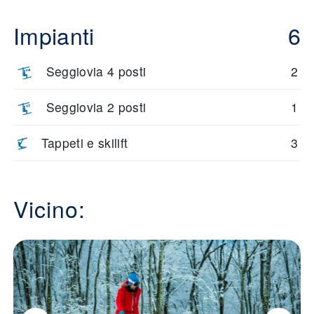
Impianti
6
Seggiovia 4 posti
2
Seggiovia 2 posti
1
Tappeti e skilift
3
Vicino: