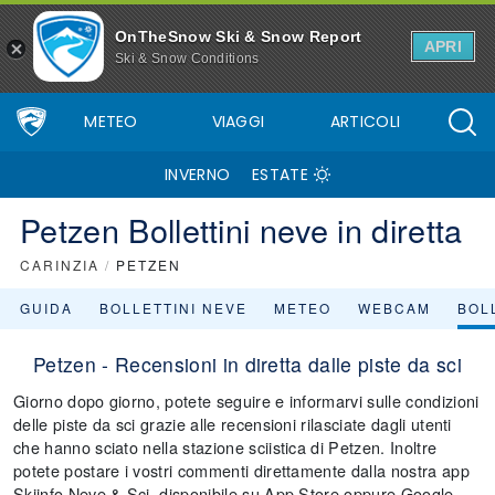
OnTheSnow Ski & Snow Report
APRI
Ski & Snow Conditions
METEO
VIAGGI
ARTICOLI
INVERNO
ESTATE
Petzen Bollettini neve in diretta
CARINZIA
/
PETZEN
GUIDA
BOLLETTINI NEVE
METEO
WEBCAM
BOLL
Petzen - Recensioni in diretta dalle piste da sci
Giorno dopo giorno, potete seguire e informarvi sulle condizioni
delle piste da sci grazie alle recensioni rilasciate dagli utenti
che hanno sciato nella stazione sciistica di Petzen. Inoltre
potete postare i vostri commenti direttamente dalla nostra app
Skiinfo Neve & Sci, disponibile su App Store oppure Google