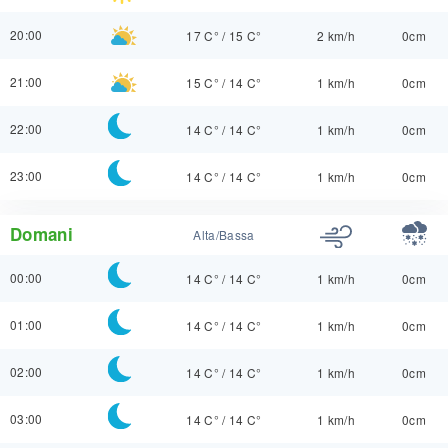
20:00
17 C°
/
15 C°
2 km/h
0cm
21:00
15 C°
/
14 C°
1 km/h
0cm
22:00
14 C°
/
14 C°
1 km/h
0cm
23:00
14 C°
/
14 C°
1 km/h
0cm
Domani
Alta/Bassa
00:00
14 C°
/
14 C°
1 km/h
0cm
01:00
14 C°
/
14 C°
1 km/h
0cm
02:00
14 C°
/
14 C°
1 km/h
0cm
03:00
14 C°
/
14 C°
1 km/h
0cm