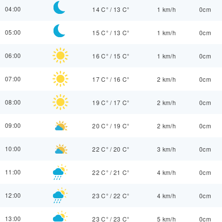
04:00
14 C°
/
13 C°
1 km/h
0cm
05:00
15 C°
/
13 C°
1 km/h
0cm
06:00
16 C°
/
15 C°
1 km/h
0cm
07:00
17 C°
/
16 C°
2 km/h
0cm
08:00
19 C°
/
17 C°
2 km/h
0cm
09:00
20 C°
/
19 C°
2 km/h
0cm
10:00
22 C°
/
20 C°
3 km/h
0cm
11:00
22 C°
/
21 C°
4 km/h
0cm
12:00
23 C°
/
22 C°
4 km/h
0cm
13:00
23 C°
/
23 C°
5 km/h
0cm