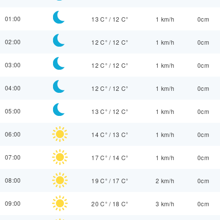
01:00
13 C°
/
12 C°
1 km/h
0cm
02:00
12 C°
/
12 C°
1 km/h
0cm
03:00
12 C°
/
12 C°
1 km/h
0cm
04:00
12 C°
/
12 C°
1 km/h
0cm
05:00
13 C°
/
12 C°
1 km/h
0cm
06:00
14 C°
/
13 C°
1 km/h
0cm
07:00
17 C°
/
14 C°
1 km/h
0cm
08:00
19 C°
/
17 C°
2 km/h
0cm
09:00
20 C°
/
18 C°
3 km/h
0cm