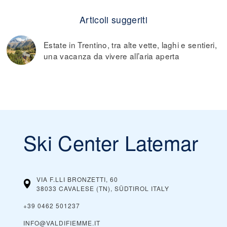
Articoli suggeriti
Estate in Trentino, tra alte vette, laghi e sentieri,
una vacanza da vivere all’aria aperta
Ski Center Latemar
VIA F.LLI BRONZETTI, 60
38033 CAVALESE (TN), SÜDTIROL
ITALY
+39 0462 501237
INFO@VALDIFIEMME.IT