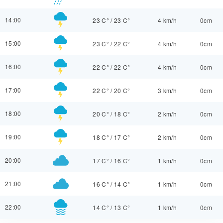
14:00
23 C°
/
23 C°
4 km/h
0cm
15:00
23 C°
/
22 C°
4 km/h
0cm
16:00
22 C°
/
22 C°
4 km/h
0cm
17:00
22 C°
/
20 C°
3 km/h
0cm
18:00
20 C°
/
18 C°
2 km/h
0cm
19:00
18 C°
/
17 C°
2 km/h
0cm
20:00
17 C°
/
16 C°
1 km/h
0cm
21:00
16 C°
/
14 C°
1 km/h
0cm
22:00
14 C°
/
13 C°
1 km/h
0cm