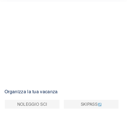
Organizza la tua vacanza
NOLEGGIO SCI
SKIPASS