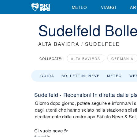
METEO
VIAGGI
AR
Sudelfeld Bollet
ALTA BAVIERA
/
SUDELFELD
COLLEGATE:
ALTA BAVIERA
GERMANIA
GUIDA
BOLLETTINI NEVE
METEO
WE
Sudelfeld - Recensioni in diretta dalle pi
Giorno dopo giorno, potete seguire e informarvi sul
dagli utenti che hanno sciato nella stazione sciist
direttamente dalla nostra app Skiinfo Neve & Sci
Ci vuole neve ⛷️
6 mesi fa