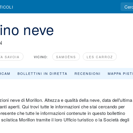
TICOLI
tino neve
N
TA SAVOIA
VICINO:
SAMOËNS
LES CARROZ
BCAM
BOLLETTINI IN DIRETTA
RECENSIONI
MAPPA PIST
izioni neve di Morillon. Altezza e qualità della neve, data dell'ultima
nti aperti. Qui trovi tutte le informazioni che stai cercando per
presente che tutte le informazioni contenute in questo bollettino
istica Morillon tramite il loro Ufficio turistico o la Società degli