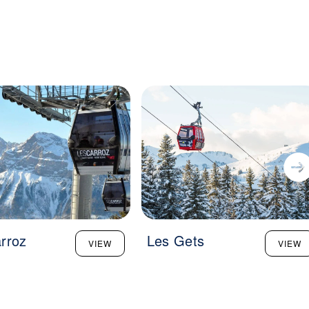
rroz
Les Gets
VIEW
VIEW