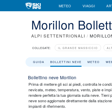
METEO
VIAGGI
AR
Morillon Bollet
ALPI SETTENTRIONALI
/
MORILLO
COLLEGATE:
IL GRANDE MASSICCIO
AL
GUIDA
BOLLETTINI NEVE
METEO
WE
Bollettino neve Morillon
Prima di mettere gli sci ai piedi, controlla le cond
nevicata, meteo, temperatura, vento, piste e impia
rendere perfetta la tua giornata sulla neve. Tieni 
neve sono aggiornate direttamente dalla stazione sci
impianti di riferimento.