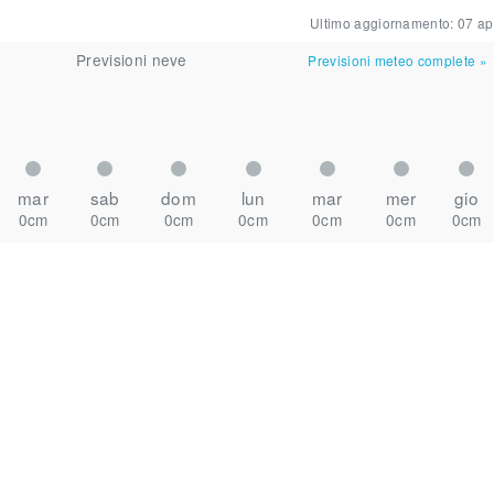
Ultimo aggiornamento:
07 ap
Previsioni neve
Previsioni meteo complete
»
mar
sab
dom
lun
mar
mer
gio
0cm
0cm
0cm
0cm
0cm
0cm
0cm