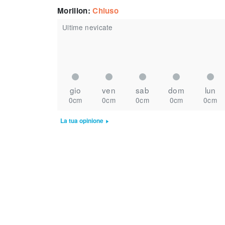
Morillon
:
Chiuso
Ultime nevicate
gio
ven
sab
dom
lun
0cm
0cm
0cm
0cm
0cm
La tua opinione