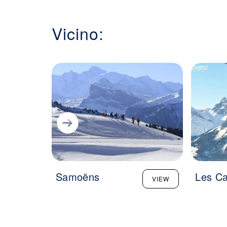
Vicino:
Samoëns
Les Ca
VIEW