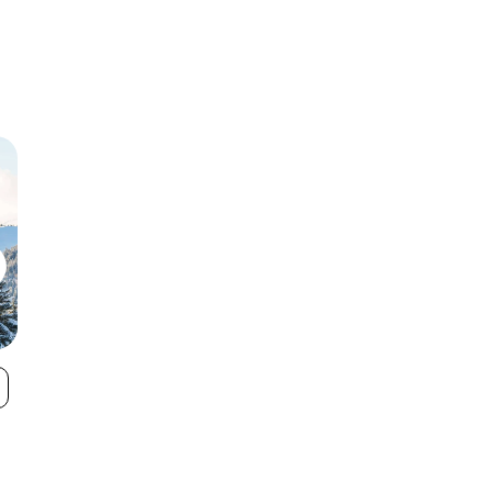
Sixt Fer À Cheval
Flaine
VIEW