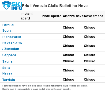
Friuli Venezia Giulia Bollettino Neve
Impianti
Piste aperte
Altezza neve
Neve fresca
aperti
Forni di
Chiuso
Chiuso
Sopra
Chiuso
Chiuso
Piancavallo
Ravascletto
Chiuso
Chiuso
/ Zoncolan
Chiuso
Chiuso
Sappada
Chiuso
Chiuso
Sauris
Sella
Chiuso
Chiuso
Nevea
Chiuso
Chiuso
Tarvisio
I dati dei bollettini neve e meteo sono forniti direttamente dalle località sciistiche.
Skiinfo non è responsabile in caso di dati mancanti o non corretti.