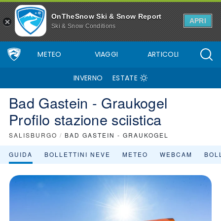
Bad Gastein - Graukogel - Stazione sciistica - Skiinfo
OnTheSnow Ski & Snow Report
APRI
Ski & Snow Conditions
METEO
VIAGGI
ARTICOLI
INVERNO
ESTATE
Bad Gastein - Graukogel
Profilo stazione sciistica
SALISBURGO
/
BAD GASTEIN - GRAUKOGEL
GUIDA
BOLLETTINI NEVE
METEO
WEBCAM
BOLL